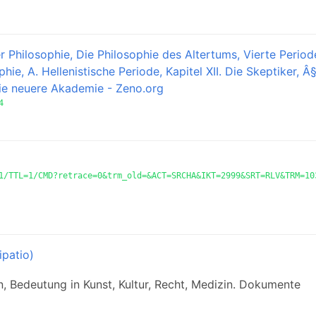
r Philosophie, Die Philosophie des Altertums, Vierte Period
hie, A. Hellenistische Periode, Kapitel XII. Die Skeptiker, Â
die neuere Akademie - Zeno.org
4
1/TTL=1/CMD?retrace=0&trm_old=&ACT=SRCHA&IKT=2999&SRT=RLV&TRM=10
ipatio)
on, Bedeutung in Kunst, Kultur, Recht, Medizin. Dokumente