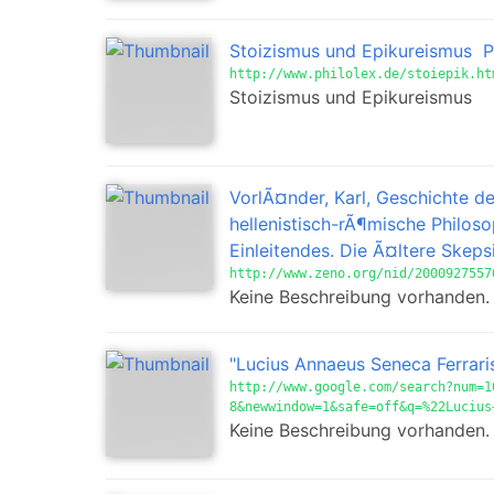
Stoizismus und Epikureismus  P
http://www.philolex.de/stoiepik.ht
Stoizismus und Epikureismus
VorlÃ¤nder, Karl, Geschichte de
hellenistisch-rÃ¶mische Philosop
Einleitendes. Die Ã¤ltere Skeps
http://www.zeno.org/nid/2000927557
Keine Beschreibung vorhanden.
"Lucius Annaeus Seneca Ferrar
http://www.google.com/search?num=1
8&newwindow=1&safe=off&q=%22Lucius
Keine Beschreibung vorhanden.