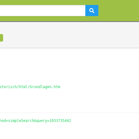
n
storisch/html/Grundlagen.htm
hod=simpleSearch&query=1033735442