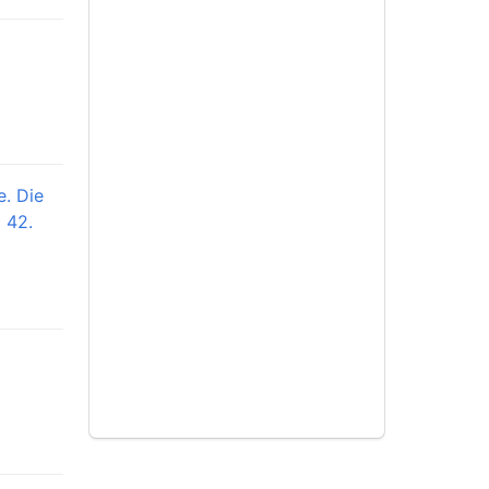
e. Die
§ 42.