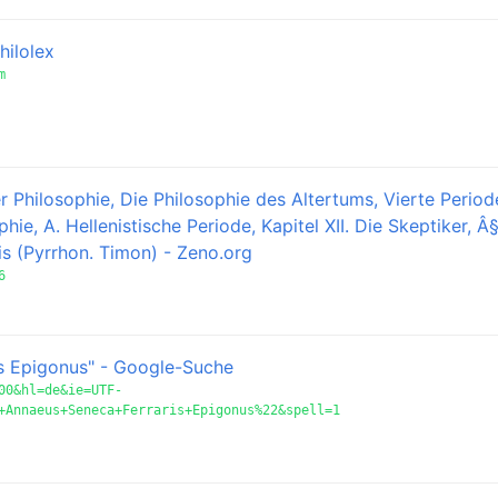
hilolex
m
r Philosophie, Die Philosophie des Altertums, Vierte Period
hie, A. Hellenistische Periode, Kapitel XII. Die Skeptiker, Â
is (Pyrrhon. Timon) - Zeno.org
6
is Epigonus" - Google-Suche
00&hl=de&ie=UTF-
+Annaeus+Seneca+Ferraris+Epigonus%22&spell=1