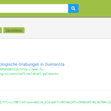
Säugetieren
ntologische Grabungen in Guimarota
80505065114/http://www.fu-
ng/wissenschaft/molekuel/palaeonto
1/TTL=1/CMD?retrace=0&trm_old=&ACT=SRCHA&IKT=2999&SRT=RLV&TRM=11