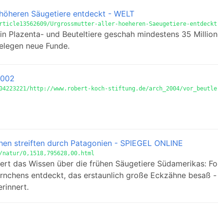
r höheren Säugetiere entdeckt - WELT
rticle13562609/Urgrossmutter-aller-hoeheren-Saeugetiere-entdeckt
 in Plazenta- und Beuteltiere geschah mindestens 35 Millio
belegen neue Funde.
2002
04223221/http://www.robert-koch-stiftung.de/arch_2004/vor_beutle
hen streiften durch Patagonien - SPIEGEL ONLINE
/natur/0,1518,795628,00.html
ert das Wissen über die frühen Säugetiere Südamerikas: Fo
rnchens entdeckt, das erstaunlich große Eckzähne besaß -
erinnert.