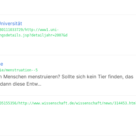
niversität
80111033729/http://www1.uni-
ngsdetails.jsp?detailjahr=2007&d
de
ie/menstruation--5
 Menschen menstruieren? Sollte sich kein Tier finden, das
dann diese Entw...
05155356/http://www.wissenschaft.de/wissenschaft/news/314453.htm