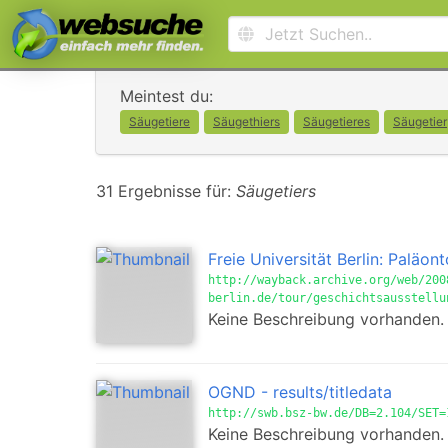
Meintest du:
Säugetiere
Säugethiers
Säugetieres
Säugetier
31 Ergebnisse für:
Säugetiers
Freie Universität Berlin: Paläo
http://wayback.archive.org/web/200
berlin.de/tour/geschichtsausstellu
Keine Beschreibung vorhanden.
OGND - results/titledata
http://swb.bsz-bw.de/DB=2.104/SET=
Keine Beschreibung vorhanden.