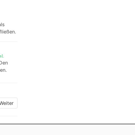
ls
ließen.
ml
 Den
en.
Weiter