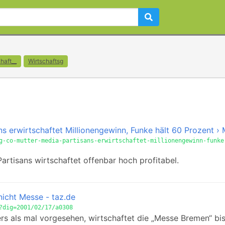
haft__
Wirtschaftsg
ns erwirtschaftet Millionengewinn, Funke hält 60 Prozent ›
g-co-mutter-media-partisans-erwirtschaftet-millionengewinn-funke
rtisans wirtschaftet offenbar hoch profitabel.
nicht Messe - taz.de
?dig=2001/02/17/a0308
 als mal vorgesehen, wirtschaftet die „Messe Bremen“ bis