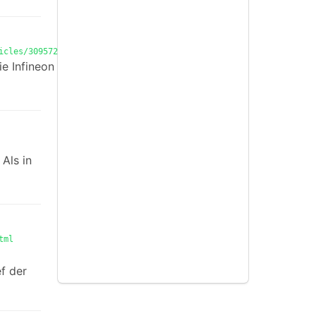
icles/309572/
e Infineon
Als in
tml
f der