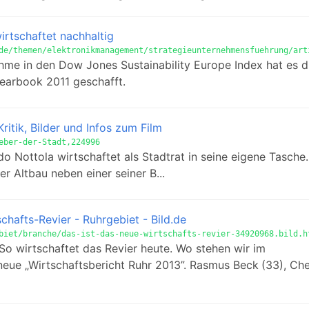
irtschaftet nachhaltig
de/themen/elektronikmanagement/strategieunternehmensfuehrung/art
e in den Dow Jones Sustainability Europe Index hat es di
Yearbook 2011 geschafft.
Kritik, Bilder und Infos zum Film
eber-der-Stadt,224996
 Nottola wirtschaftet als Stadtrat in seine eigene Tasche. 
r Altbau neben einer seiner B...
chafts-Revier - Ruhrgebiet - Bild.de
biet/branche/das-ist-das-neue-wirtschafts-revier-34920968.bild.h
So wirtschaftet das Revier heute. Wo stehen wir im
neue „Wirtschaftsbericht Ruhr 2013”. Rasmus Beck (33), Che