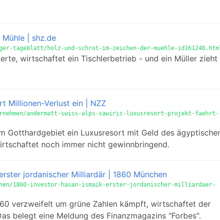
 Mühle | shz.de
ger-tageblatt/holz-und-schrot-im-zeichen-der-muehle-id161246.htm
rte, wirtschaftet ein Tischlerbetrieb - und ein Müller zieht
t Millionen-Verlust ein | NZZ
rnehmen/andermatt-swiss-alps-sawiris-luxusresort-projekt-faehrt-
im Gotthardgebiet ein Luxusresort mit Geld des ägyptische
wirtschaftet noch immer nicht gewinnbringend.
erster jordanischer Milliardär | 1860 München
hen/1860-investor-hasan-ismaik-erster-jordanischer-milliardaer-
0 verzweifelt um grüne Zahlen kämpft, wirtschaftet der
Das belegt eine Meldung des Finanzmagazins "Forbes".