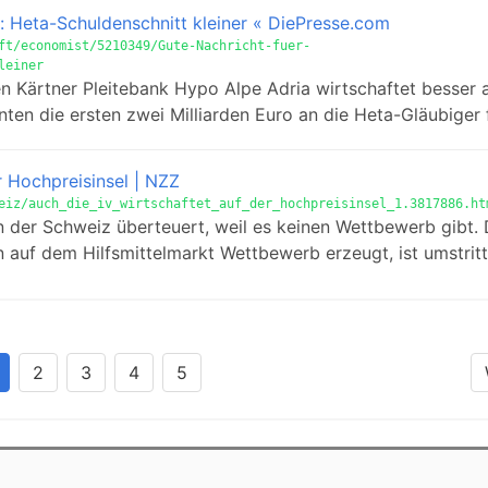
r: Heta-Schuldenschnitt kleiner « DiePresse.com
ft/economist/5210349/Gute-Nachricht-fuer-
leiner
n Kärtner Pleitebank Hypo Alpe Adria wirtschaftet besser a
en die ersten zwei Milliarden Euro an die Heta-Gläubiger f
r Hochpreisinsel | NZZ
eiz/auch_die_iv_wirtschaftet_auf_der_hochpreisinsel_1.3817886.ht
 in der Schweiz überteuert, weil es keinen Wettbewerb gibt.
an auf dem Hilfsmittelmarkt Wettbewerb erzeugt, ist umstritt
2
3
4
5