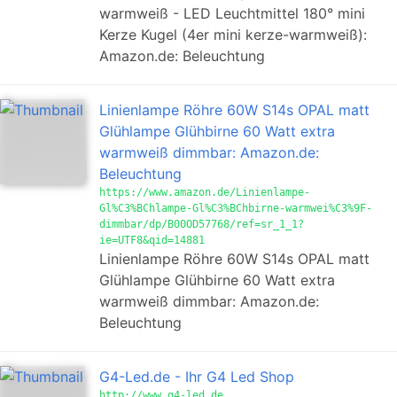
warmweiß - LED Leuchtmittel 180° mini
Kerze Kugel (4er mini kerze-warmweiß):
Amazon.de: Beleuchtung
Linienlampe Röhre 60W S14s OPAL matt
Glühlampe Glühbirne 60 Watt extra
warmweiß dimmbar: Amazon.de:
Beleuchtung
https://www.amazon.de/Linienlampe-
Gl%C3%BChlampe-Gl%C3%BChbirne-warmwei%C3%9F-
dimmbar/dp/B00OD57768/ref=sr_1_1?
ie=UTF8&qid=14881
Linienlampe Röhre 60W S14s OPAL matt
Glühlampe Glühbirne 60 Watt extra
warmweiß dimmbar: Amazon.de:
Beleuchtung
G4-Led.de - Ihr G4 Led Shop
http://www.g4-led.de