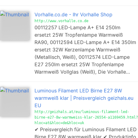
Vorhalle.co.de - Ihr Vorhalle Shop
http://www.vorhalle.co.de
00112257 LED-Lampe A+ E14 250lm
ersetzt 25W Tropfenlampe Warmweiß
RA90, 00112594 LED-Lampe A+ E14 350lm
ersetzt 32W Kerzenlampe Warmweiß
(Metallisch, Weiß), 00112574 LED-Lampe
E27 250lm ersetzt 25W Tropfenlampe
Warmweiß Vollglas (Weiß), Die Vorhalle…
Luminous Filament LED Birne E27 8W
warmweiß klar | Preisvergleich geizhals.eu
EU
http://geizhals.at/eu/luminous-filament-led-
birne-e27-8w-warmweiss-klar-26554-a1169459.html?
hloc=at&hloc=de&hloc=uk
✔ Preisvergleich für Luminous Filament LED
Birne E27 8W warmweiß klar ✔ Produktinfo