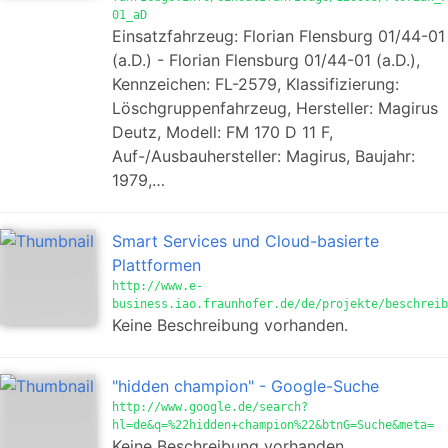
01_aD
Einsatzfahrzeug: Florian Flensburg 01/44-01
(a.D.) - Florian Flensburg 01/44-01 (a.D.),
Kennzeichen: FL-2579, Klassifizierung:
Löschgruppenfahrzeug, Hersteller: Magirus
Deutz, Modell: FM 170 D 11 F,
Auf-/Ausbauhersteller: Magirus, Baujahr:
1979,…
Smart Services und Cloud-basierte
Plattformen
http://www.e-
business.iao.fraunhofer.de/de/projekte/beschreib
Keine Beschreibung vorhanden.
"hidden champion" - Google-Suche
http://www.google.de/search?
hl=de&q=%22hidden+champion%22&btnG=Suche&meta=
Keine Beschreibung vorhanden.