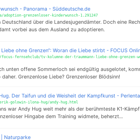
rwunsch - Panorama - Süddeutsche.de
a/adoption-grenzenloser-kinderwunsch-1.291247
 in Deutschland über die Landesjugendämter. Doch eine Rech
damt vorbei aus dem Ausland zu adoptieren.
Liebe ohne Grenzen“: Woran die Liebe stirbt - FOCUS Onli
/focus-fernsehclub/tv-kolumne-der-traummann-liebe-ohne-grenzen-w
h unten offene Sommerloch sei endgültig ausgelotet, ko
 daher. Grenzenlose Liebe? Grenzenloser Blödsinn!
 Hug. Der Taifun und die Weisheit der Kampfkunst - Perlent
erik-golowin-ilona-hug/andy-hug.html
ns war Andy Hug weit mehr als der berühmteste K1-Kämpfe
renzenloser Hingabe dem Training widmete, beherzt...
| Naturparke