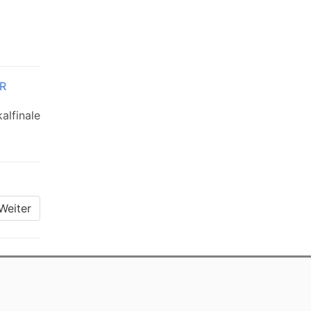
ER
alfinale
Weiter