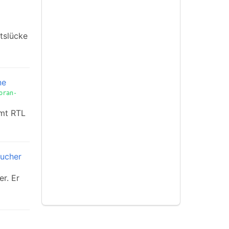
tslücke
ne
oran-
mmt RTL
aucher
r. Er