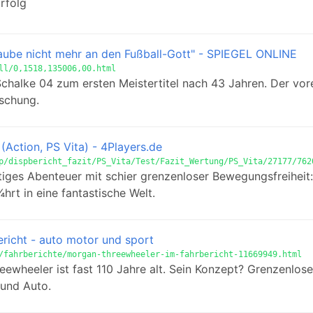
rfolg
laube nicht mehr an den Fußball-Gott" - SPIEGEL ONLINE
ll/0,1518,135006,00.html
halke 04 zum ersten Meistertitel nach 43 Jahren. Der vore
schung.
(Action, PS Vita) - 4Players.de
p/dispbericht_fazit/PS_Vita/Test/Fazit_Wertung/PS_Vita/27177/762
tiges Abenteuer mit schier grenzenloser Bewegungsfreiheit
rt in eine fantastische Welt.
richt - auto motor und sport
/fahrberichte/morgan-threewheeler-im-fahrbericht-11669949.html
ewheeler ist fast 110 Jahre alt. Sein Konzept? Grenzenlos
und Auto.