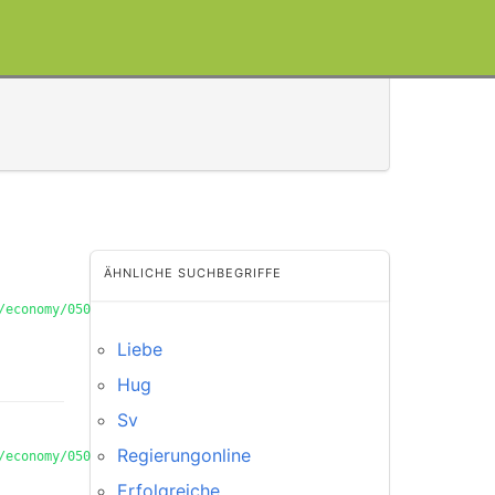
ÄHNLICHE SUCHBEGRIFFE
/economy/050/t-
Liebe
Hug
Sv
Regierungonline
/economy/050/t-
Erfolgreiche