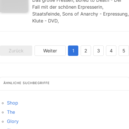
Das große Fressen, Bored to Death - Der
Fall mit der schönen Erpresserin,
Staatsfeinde, Sons of Anarchy - Erpressung,
Klute - DVD,
Zurück
Weiter
1
2
3
4
5
ÄHNLICHE SUCHBEGRIFFE
Shop
The
Glory