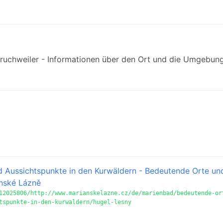
chweiler - Informationen über den Ort und die Umgebung
d Aussichtspunkte in den Kurwäldern - Bedeutende Orte un
nské Lázně
12025806/http://www.marianskelazne.cz/de/marienbad/bedeutende-or
tspunkte-in-den-kurwaldern/hugel-lesny