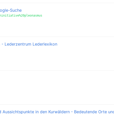
oogle-Suche
ninitiative%20pleonasmus
 - Lederzentrum Lederlexikon
d Aussichtspunkte in den Kurwäldern - Bedeutende Orte un