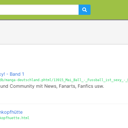
xy! - Band 1
db/manga-deutschland.phtml/13915_Mai_Ball_-_Fussball_ist_sexy_-_
 und Community mit News, Fanarts, Fanfics usw.
nkopfhütte
kopfhuette.html