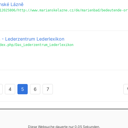
nské Lázně
12025806/http://www.marianskelazne.cz/de/marienbad/bedeutende-or
 - Lederzentrum Lederlexikon
dex.php/Das_Lederzentrum_Lederlexikon
4
5
6
7
Diese Websuche dauerte nur 0.05 Sekunden.