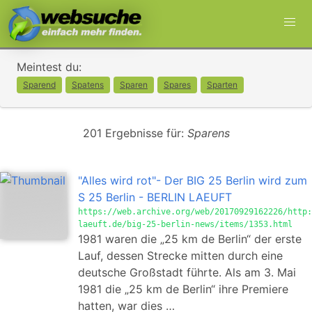
Meintest du:
Sparend
Spatens
Sparen
Spares
Sparten
201 Ergebnisse für:
Sparens
"Alles wird rot"- Der BIG 25 Berlin wird zum
S 25 Berlin - BERLIN LAEUFT
https://web.archive.org/web/20170929162226/http:
laeuft.de/big-25-berlin-news/items/1353.html
1981 waren die „25 km de Berlin“ der erste
Lauf, dessen Strecke mitten durch eine
deutsche Großstadt führte. Als am 3. Mai
1981 die „25 km de Berlin“ ihre Premiere
hatten, war dies …