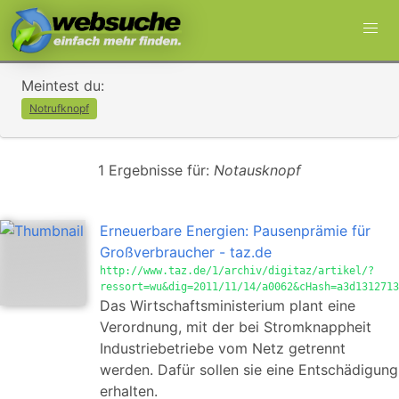
Meintest du:
Notrufknopf
1 Ergebnisse für:
Notausknopf
Erneuerbare Energien: Pausenprämie für
Großverbraucher - taz.de
http://www.taz.de/1/archiv/digitaz/artikel/?
ressort=wu&dig=2011/11/14/a0062&cHash=a3d1312713
Das Wirtschaftsministerium plant eine
Verordnung, mit der bei Stromknappheit
Industriebetriebe vom Netz getrennt
werden. Dafür sollen sie eine Entschädigung
erhalten.