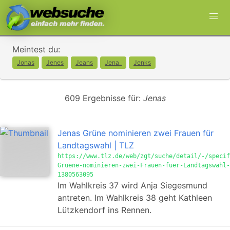
Meintest du:
Jonas
Jenes
Jeans
Jena_
Jenks
609 Ergebnisse für:
Jenas
Jenas Grüne nominieren zwei Frauen für
Landtagswahl | TLZ
https://www.tlz.de/web/zgt/suche/detail/-/specif
Gruene-nominieren-zwei-Frauen-fuer-Landtagswahl-
1380563095
Im Wahlkreis 37 wird Anja Siegesmund
antreten. Im Wahlkreis 38 geht Kathleen
Lützkendorf ins Rennen.