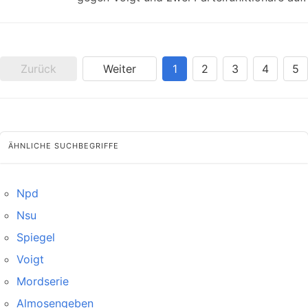
Zurück
Weiter
1
2
3
4
5
ÄHNLICHE SUCHBEGRIFFE
Npd
Nsu
Spiegel
Voigt
Mordserie
Almosengeben