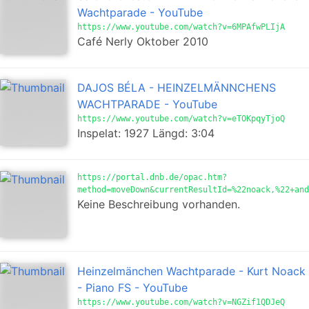
Wachtparade - YouTube
https://www.youtube.com/watch?v=6MPAfwPLIjA
Café Nerly Oktober 2010
DAJOS BÉLA - HEINZELMÄNNCHENS
WACHTPARADE - YouTube
https://www.youtube.com/watch?v=eTOKpqyTjoQ
Inspelat: 1927 Längd: 3:04
https://portal.dnb.de/opac.htm?
method=moveDown&currentResultId=%22noack,%22+and
Keine Beschreibung vorhanden.
Heinzelmänchen Wachtparade - Kurt Noack
- Piano FS - YouTube
https://www.youtube.com/watch?v=NGZif1QDJeQ