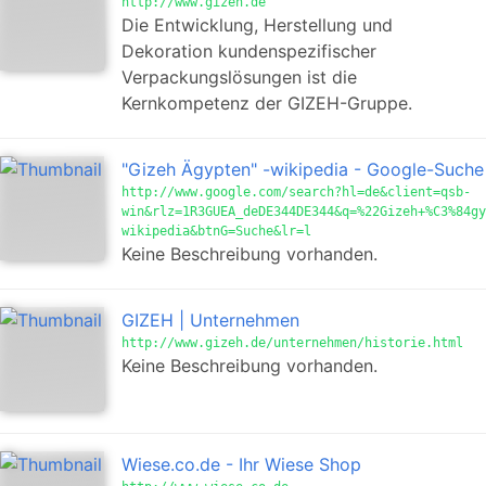
http://www.gizeh.de
Die Entwicklung, Herstellung und
Dekoration kundenspezifischer
Verpackungslösungen ist die
Kernkompetenz der GIZEH-Gruppe.
"Gizeh Ägypten" -wikipedia - Google-Suche
http://www.google.com/search?hl=de&client=qsb-
win&rlz=1R3GUEA_deDE344DE344&q=%22Gizeh+%C3%84gy
wikipedia&btnG=Suche&lr=l
Keine Beschreibung vorhanden.
GIZEH | Unternehmen
http://www.gizeh.de/unternehmen/historie.html
Keine Beschreibung vorhanden.
Wiese.co.de - Ihr Wiese Shop