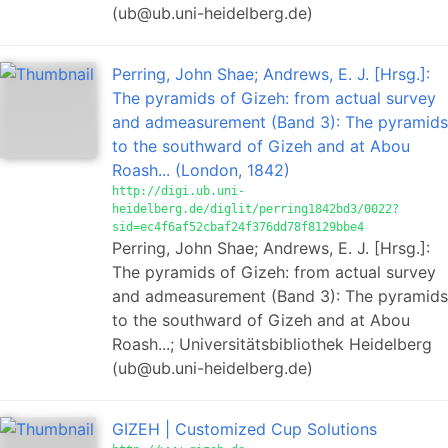
(ub@ub.uni-heidelberg.de)
Perring, John Shae; Andrews, E. J. [Hrsg.]:
The pyramids of Gizeh: from actual survey
and admeasurement (Band 3): The pyramids
to the southward of Gizeh and at Abou
Roash... (London, 1842)
http://digi.ub.uni-
heidelberg.de/diglit/perring1842bd3/0022?
sid=ec4f6af52cbaf24f376dd78f8129bbe4
Perring, John Shae; Andrews, E. J. [Hrsg.]:
The pyramids of Gizeh: from actual survey
and admeasurement (Band 3): The pyramids
to the southward of Gizeh and at Abou
Roash...; Universitätsbibliothek Heidelberg
(ub@ub.uni-heidelberg.de)
GIZEH | Customized Cup Solutions