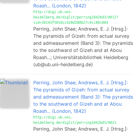
Roash... (London, 1842)
http://digi.ub.uni-
heidelberg.de/diglit/perring1842bd3/0012?
sid=30143f5b5dcc428d280b27c4cc80c004
Perring, John Shae; Andrews, E. J. [Hrsg.]:
The pyramids of Gizeh: from actual survey
and admeasurement (Band 3): The pyramids
to the southward of Gizeh and at Abou
Roash...; Universitätsbibliothek Heidelberg
(ub@ub.uni-heidelberg.de)
Perring, John Shae; Andrews, E. J. [Hrsg.]:
The pyramids of Gizeh: from actual survey
and admeasurement (Band 3): The pyramids
to the southward of Gizeh and at Abou
Roash... (London, 1842)
http://digi.ub.uni-
heidelberg.de/diglit/perring1842bd3/0021
Perring, John Shae; Andrews, E. J. [Hrsg.]: