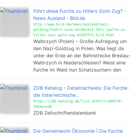
Führt diese Furche zu Hitlers Gold-Zug? -
News Ausland - Bild.de
http://www.bild.de/news/ausland/nazi-
goldzug/fuehrt-eine-verdeckte-fels-spalte-zu-
hitler-nazi-gold-zug-42391574.bild.html
Walbrzych (Polen) – Große Aufregung um
den Nazi-Goldzug in Polen. Was liegt da
unter der Erde an der Bahnstrecke Breslau-
Walbrzych in Niederschlesien? Weist eine
Furche im Wald nun Schatzsuchern den
ZDB-Katalog - Detailnachweis: Die Furche :
die österreichische...
https://zdb-katalog.de/list.xhtml?t=300570-
7&key=zdb
ZDB Zeitschriftendatenbank
Die Gemeinwohl-Ökonomie | Die Furche