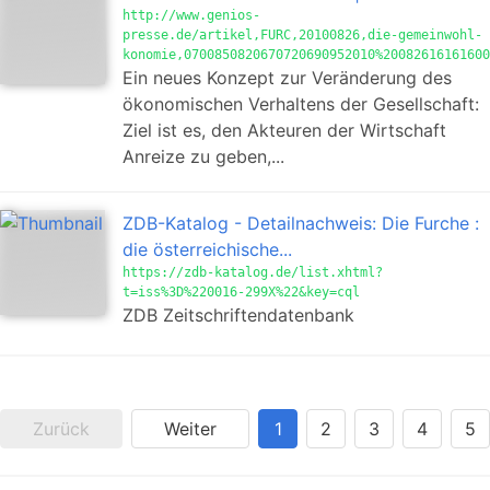
http://www.genios-
presse.de/artikel,FURC,20100826,die-gemeinwohl-
konomie,0700850820670720690952010%20082616161600
Ein neues Konzept zur Veränderung des
ökonomischen Verhaltens der Gesellschaft:
Ziel ist es, den Akteuren der Wirtschaft
Anreize zu geben,...
ZDB-Katalog - Detailnachweis: Die Furche :
die österreichische...
https://zdb-katalog.de/list.xhtml?
t=iss%3D%220016-299X%22&key=cql
ZDB Zeitschriftendatenbank
Zurück
Weiter
1
2
3
4
5