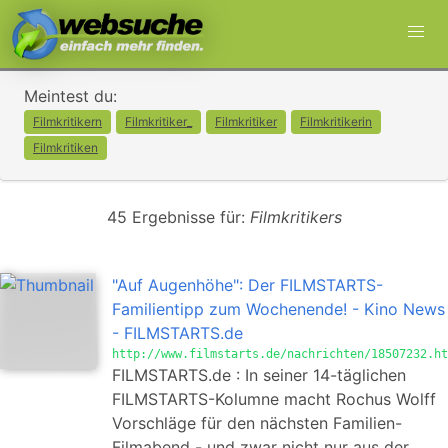
Meintest du:
Filmkritikern
Filmkritiker_
Filmkritiker
Filmkritikerin
Filmkritiken
45 Ergebnisse für:
Filmkritikers
"Auf Augenhöhe": Der FILMSTARTS-
Familientipp zum Wochenende! - Kino News
- FILMSTARTS.de
http://www.filmstarts.de/nachrichten/18507232.ht
FILMSTARTS.de : In seiner 14-täglichen
FILMSTARTS-Kolumne macht Rochus Wolff
Vorschläge für den nächsten Familien-
Filmabend - und zwar nicht nur aus der