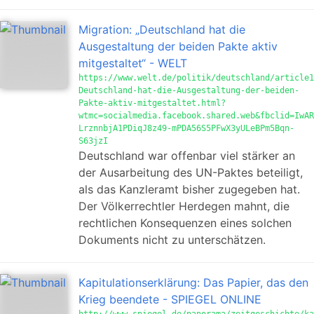
Migration: „Deutschland hat die
Ausgestaltung der beiden Pakte aktiv
mitgestaltet“ - WELT
https://www.welt.de/politik/deutschland/article1
Deutschland-hat-die-Ausgestaltung-der-beiden-
Pakte-aktiv-mitgestaltet.html?
wtmc=socialmedia.facebook.shared.web&fbclid=IwAR
LrznnbjA1PDiqJ8z49-mPDA56S5PFwX3yULeBPm5Bqn-
S63jzI
Deutschland war offenbar viel stärker an
der Ausarbeitung des UN-Paktes beteiligt,
als das Kanzleramt bisher zugegeben hat.
Der Völkerrechtler Herdegen mahnt, die
rechtlichen Konsequenzen eines solchen
Dokuments nicht zu unterschätzen.
Kapitulationserklärung: Das Papier, das den
Krieg beendete - SPIEGEL ONLINE