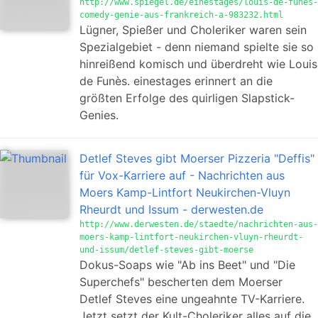
http://www.spiegel.de/einestages/louis-de-funes-
comedy-genie-aus-frankreich-a-983232.html
Lügner, Spießer und Choleriker waren sein
Spezialgebiet - denn niemand spielte sie so
hinreißend komisch und überdreht wie Louis
de Funès. einestages erinnert an die
größten Erfolge des quirligen Slapstick-
Genies.
Detlef Steves gibt Moerser Pizzeria "Deffis"
für Vox-Karriere auf - Nachrichten aus
Moers Kamp-Lintfort Neukirchen-Vluyn
Rheurdt und Issum - derwesten.de
http://www.derwesten.de/staedte/nachrichten-aus-
moers-kamp-lintfort-neukirchen-vluyn-rheurdt-
und-issum/detlef-steves-gibt-moerse
Dokus-Soaps wie "Ab ins Beet" und "Die
Superchefs" bescherten dem Moerser
Detlef Steves eine ungeahnte TV-Karriere.
Jetzt setzt der Kult-Choleriker alles auf die