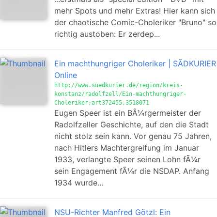
mehr Spots und mehr Extras! Hier kann sich
der chaotische Comic-Choleriker "Bruno" so
richtig austoben: Er zerdep...
Ein machthungriger Choleriker | SÃDKURIER
Online
http://www.suedkurier.de/region/kreis-
konstanz/radolfzell/Ein-machthungriger-
Choleriker;art372455,3518071
Eugen Speer ist ein BÃ¼rgermeister der
Radolfzeller Geschichte, auf den die Stadt
nicht stolz sein kann. Vor genau 75 Jahren,
nach Hitlers Machtergreifung im Januar
1933, verlangte Speer seinen Lohn fÃ¼r
sein Engagement fÃ¼r die NSDAP. Anfang
1934 wurde…
NSU-Richter Manfred Götzl: Ein