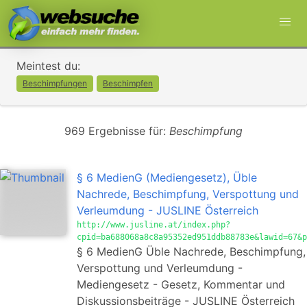
Meintest du:
Beschimpfungen
Beschimpfen
969 Ergebnisse für:
Beschimpfung
§ 6 MedienG (Mediengesetz), Üble
Nachrede, Beschimpfung, Verspottung und
Verleumdung - JUSLINE Österreich
http://www.jusline.at/index.php?
cpid=ba688068a8c8a95352ed951ddb88783e&lawid=67&p
§ 6 MedienG Üble Nachrede, Beschimpfung,
Verspottung und Verleumdung -
Mediengesetz - Gesetz, Kommentar und
Diskussionsbeiträge - JUSLINE Österreich