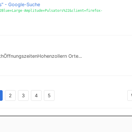
s" - Google-Suche
2Blue+Large-Amplitude+Pulsators%22&client=firefox-
hÖffnungszeitenHohenzollern Orte...
2
3
4
5