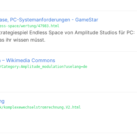
elease, PC-Systemanforderungen - GameStar
ess-space/wertung/47983.html
Strategiespiel Endless Space von Amplitude Studios für PC:
as ihr wissen müsst.
n – Wikimedia Commons
/Category:Amplitude_modulation?uselang=de
ng
k/komplexewechselstromrechnung.V2.html