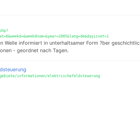
php?
at=6&weekd=&weekdnum=&year=2005&lang=de&dayisset=1
n Welle informiert in unterhaltsamer Form ?ber geschichtli
onen - geordnet nach Tagen.
ldsteuerung
gebiete/informationen/elektrischefeldsteuerung