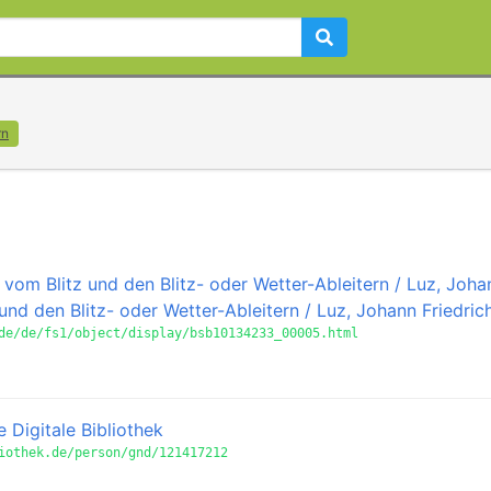
rn
vom Blitz und den Blitz- oder Wetter-Ableitern / Luz, Joha
 und den Blitz- oder Wetter-Ableitern / Luz, Johann Friedric
de/de/fs1/object/display/bsb10134233_00005.html
 Digitale Bibliothek
iothek.de/person/gnd/121417212