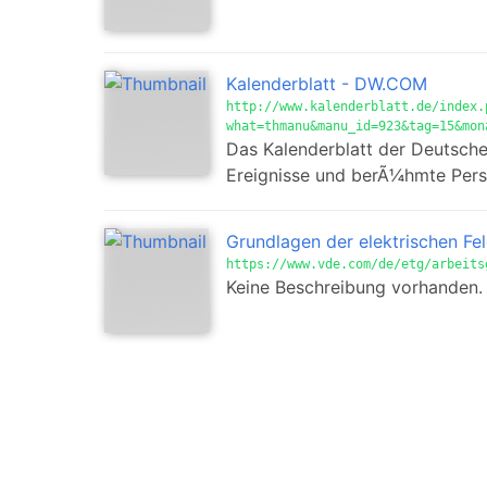
Kalenderblatt - DW.COM
http://www.kalenderblatt.de/index.
what=thmanu&manu_id=923&tag=15&mon
Das Kalenderblatt der Deutsche
Ereignisse und berÃ¼hmte Pers
Grundlagen der elektrischen Fe
https://www.vde.com/de/etg/arbeits
Keine Beschreibung vorhanden.